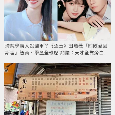
清純學霸人設翻車？《逐玉》田曦薇「四敗愛因
斯坦」智商、學歷全輾壓 網酸：天才全靠旁白