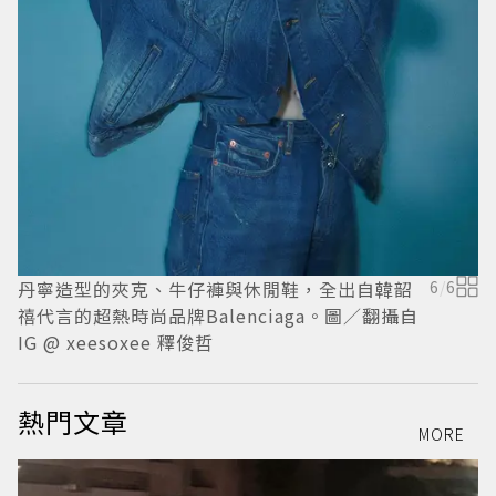
I
丹寧造型的夾克、牛仔褲與休閒鞋，全出自韓韶
6
/
6
禧代言的超熱時尚品牌Balenciaga。圖／翻攝自
IG @ xeesoxee 釋俊哲
熱門文章
MORE