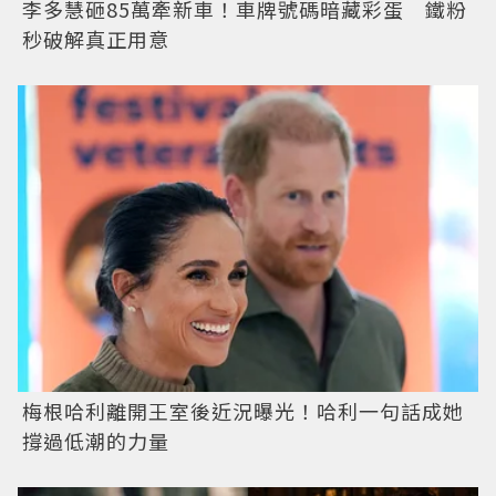
李多慧砸85萬牽新車！車牌號碼暗藏彩蛋 鐵粉
秒破解真正用意
梅根哈利離開王室後近況曝光！哈利一句話成她
撐過低潮的力量