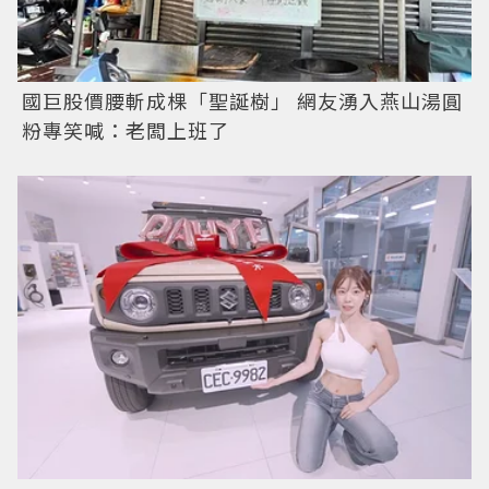
國巨股價腰斬成棵「聖誕樹」 網友湧入燕山湯圓
粉專笑喊：老闆上班了