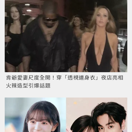
肯爺愛妻尺度全開！穿「透視連身衣」夜店亮相
火辣造型引爆話題