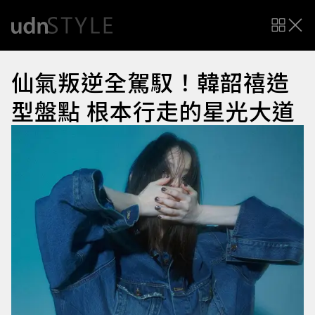
仙氣叛逆全駕馭！韓韶禧造
型盤點 根本行走的星光大道