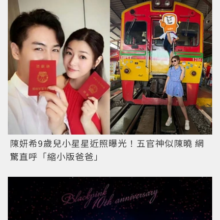
陳妍希9歲兒小星星近照曝光！五官神似陳曉 網
驚直呼「縮小版爸爸」