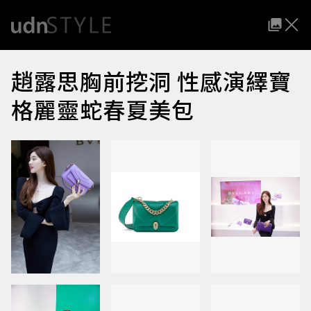
趙露思胸前挖洞 性感演繹寶
格麗靈蛇春夏美包