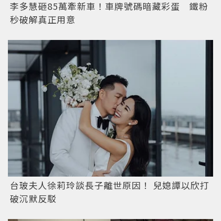
李多慧砸85萬牽新車！車牌號碼暗藏彩蛋 鐵粉
秒破解真正用意
台玻夫人徐莉玲談長子離世原因！ 兒媳譚以欣打
破沉默反駁