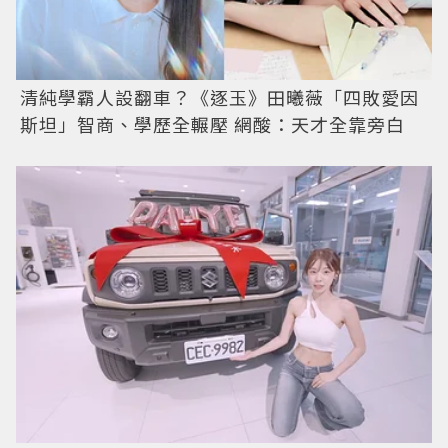
清純學霸人設翻車？《逐玉》田曦薇「四敗愛因
斯坦」智商、學歷全輾壓 網酸：天才全靠旁白