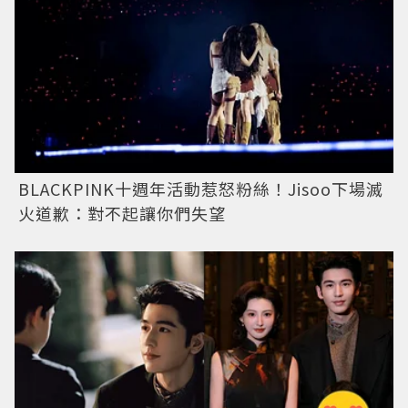
BLACKPINK十週年活動惹怒粉絲！Jisoo下場滅
火道歉：對不起讓你們失望