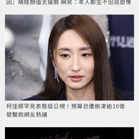
因」萌娃顏值太搶戲 網笑：本人都生不出這麼像
柯佳嬿罕見表態挺公視！預算恐遭刪凍逾10億
發聲掀網友熱議