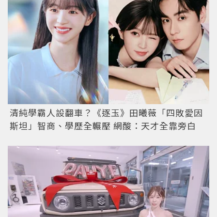
清純學霸人設翻車？《逐玉》田曦薇「四敗愛因
斯坦」智商、學歷全輾壓 網酸：天才全靠旁白