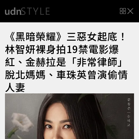
《黑暗榮耀》三惡女起底！
林智妍裸身拍19禁電影爆
紅、金赫拉是「非常律師」
脫北媽媽、車珠英曾演偷情
人妻