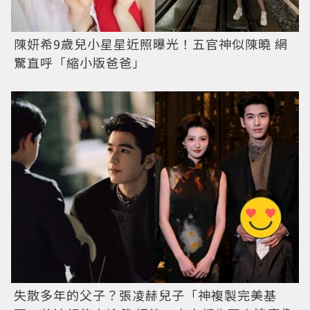
陳妍希9歲兒小星星近照曝光！五官神似陳曉 網
驚直呼「縮小版爸爸」
失散多年的父子？張凌赫兒子「神複製完美基