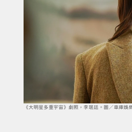
1
/
5
《大明星多重宇宙》劇照，李珉廷。圖／車庫娛