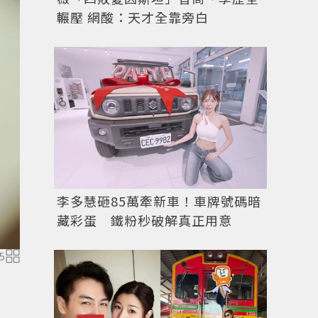
輾壓 網酸：天才全靠旁白
李多慧砸85萬牽新車！車牌號碼暗
藏彩蛋 鐵粉秒破解真正用意
5
《大明星多重宇宙》劇照，權相佑（左）、吳正世。圖