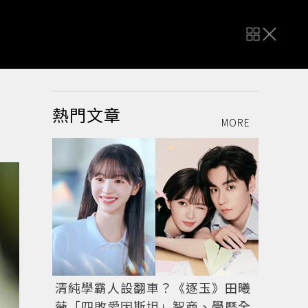
熱門文章
MORE
清純學霸人設翻車？《逐玉》田曦
薇「四敗愛因斯坦」智商、學歷全