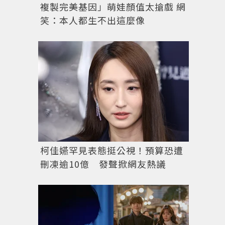
複製完美基因」萌娃顏值太搶戲 網
笑：本人都生不出這麼像
柯佳嬿罕見表態挺公視！預算恐遭
刪凍逾10億 發聲掀網友熱議