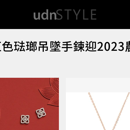
！紅色琺瑯吊墜手鍊迎2023