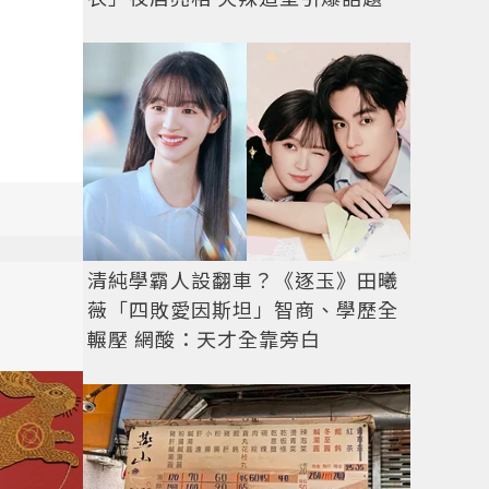
清純學霸人設翻車？《逐玉》田曦
薇「四敗愛因斯坦」智商、學歷全
輾壓 網酸：天才全靠旁白