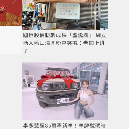
國巨股價腰斬成棵「聖誕樹」 網友
湧入燕山湯圓粉專笑喊：老闆上班
了
李多慧砸85萬牽新車！車牌號碼暗