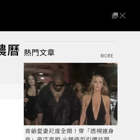
農曆
熱門文章
MORE
肯爺愛妻尺度全開！穿「透視連身
衣」夜店亮相 火辣造型引爆話題