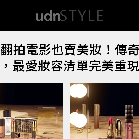
年翻拍電影也賣美妝！傳
妝，最愛妝容清單完美重