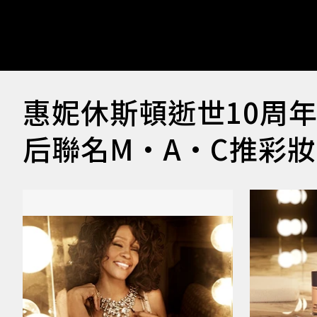
惠妮休斯頓逝世10周
后聯名M·A·C推彩