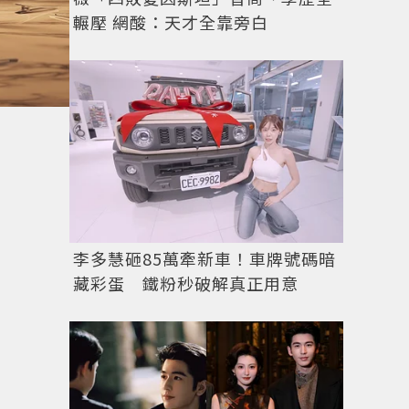
輾壓 網酸：天才全靠旁白
李多慧砸85萬牽新車！車牌號碼暗
藏彩蛋 鐵粉秒破解真正用意