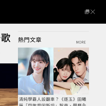
奇歌
熱門文章
MORE
現
清純學霸人設翻車？《逐玉》田曦
薇「四敗愛因斯坦」智商、學歷全