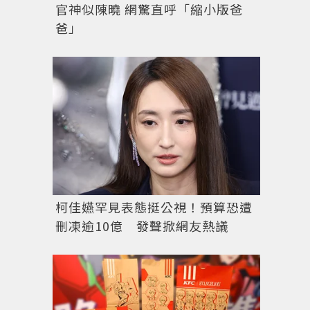
官神似陳曉 網驚直呼「縮小版爸
爸」
柯佳嬿罕見表態挺公視！預算恐遭
刪凍逾10億 發聲掀網友熱議