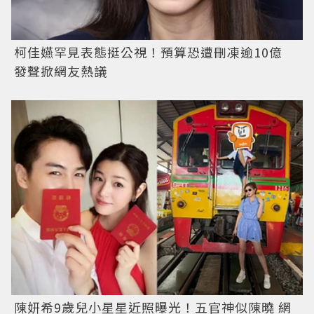
柯佳嬿罕見表態挺公視！預算恐遭刪凍逾10億
發聲掀網友熱議
陳妍希9歲兒小星星近照曝光！五官神似陳曉 網