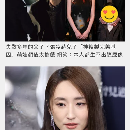
失散多年的父子？張凌赫兒子「神複製完美基
因」萌娃顏值太搶戲 網笑：本人都生不出這麼像