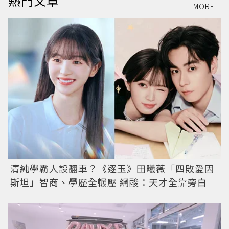
熱門文章
MORE
清純學霸人設翻車？《逐玉》田曦薇「四敗愛因
斯坦」智商、學歷全輾壓 網酸：天才全靠旁白