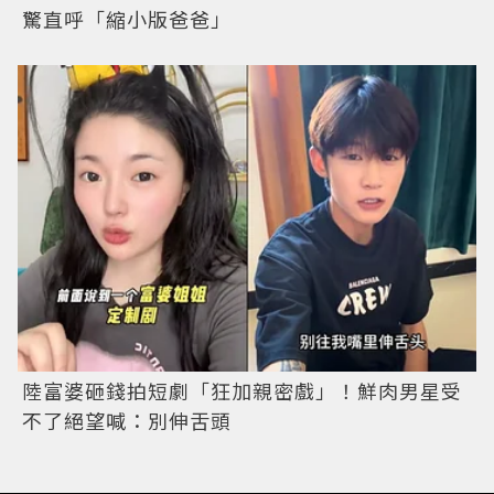
驚直呼「縮小版爸爸」
陸富婆砸錢拍短劇「狂加親密戲」！鮮肉男星受
不了絕望喊：別伸舌頭