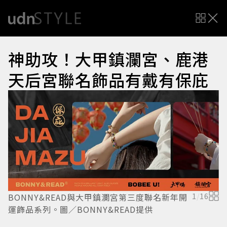
神助攻！大甲鎮瀾宮、鹿港
天后宮聯名飾品有戴有保庇
v
BONNY&READ與大甲鎮瀾宮第三度聯名新年開
1
/
16
運飾品系列。圖／BONNY&READ提供
v