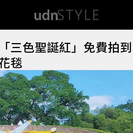
「三色聖誕紅」免費拍到
花毯