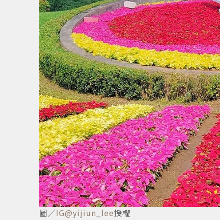
3
/
9
圖／
IG@yijiun_lee
授權