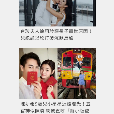
台玻夫人徐莉玲談長子離世原因！
兒媳譚以欣打破沉默反駁
陳妍希9歲兒小星星近照曝光！五
圖／
IG@yijiun_lee
授權
官神似陳曉 網驚直呼「縮小版爸