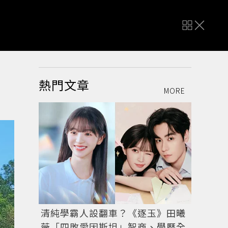
熱門文章
MORE
清純學霸人設翻車？《逐玉》田曦
薇「四敗愛因斯坦」智商、學歷全