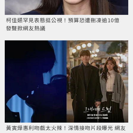
柯佳嬿罕見表態挺公視！預算恐遭刪凍逾10億
發聲掀網友熱議
黃寅燁惠利吻戲太火辣！深情接吻片段曝光 網友