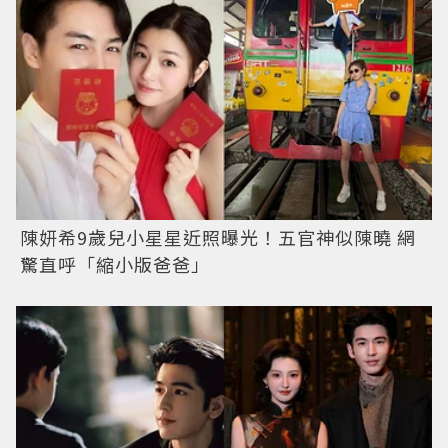
陳妍希9歲兒小星星近照曝光！五官神似陳曉 網
驚直呼「縮小版爸爸」