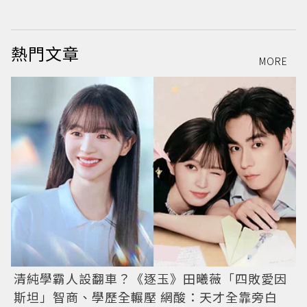
熱門文章
MORE
清純學霸人設翻車？《逐玉》田曦薇「四敗愛因
斯坦」智商、學歷全輾壓 網酸：天才全靠旁白