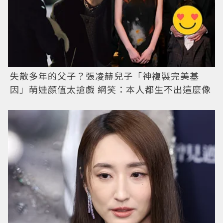
失散多年的父子？張凌赫兒子「神複製完美基
因」萌娃顏值太搶戲 網笑：本人都生不出這麼像