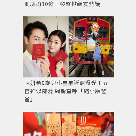
刪凍逾10億 發聲掀網友熱議
姚愛寗穿Club Monaco針織無袖上衣和短裙，配Mikimo
配日本Akoya珍珠，17萬2,000元；Mikimoto M 
56,000元；Mikimoto M Collection耳骨夾
陳妍希9歲兒小星星近照曝光！五
官神似陳曉 網驚直呼「縮小版爸
爸」