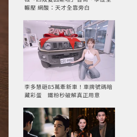
輾壓 網酸：天才全靠旁白
李多慧砸85萬牽新車！車牌號碼暗
藏彩蛋 鐵粉秒破解真正用意