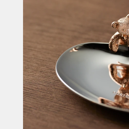
珍珠
4
/
20
石與