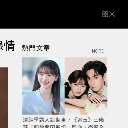
錄情
熱門文章
MORE
清純學霸人設翻車？《逐玉》田曦
薇「四敗愛因斯坦」智商、學歷全