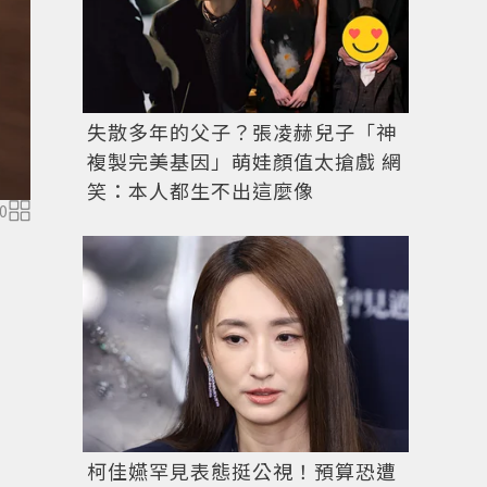
失散多年的父子？張凌赫兒子「神
複製完美基因」萌娃顏值太搶戲 網
笑：本人都生不出這麼像
0
柯佳嬿罕見表態挺公視！預算恐遭