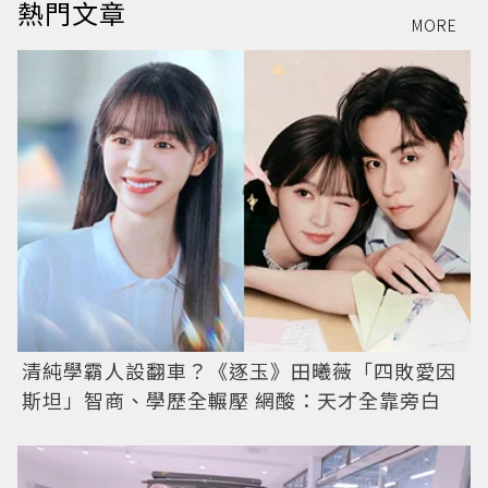
熱門文章
MORE
清純學霸人設翻車？《逐玉》田曦薇「四敗愛因
斯坦」智商、學歷全輾壓 網酸：天才全靠旁白