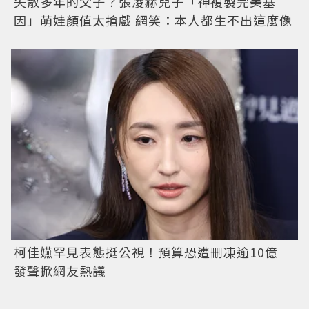
失散多年的父子？張凌赫兒子「神複製完美基
因」萌娃顏值太搶戲 網笑：本人都生不出這麼像
柯佳嬿罕見表態挺公視！預算恐遭刪凍逾10億
發聲掀網友熱議