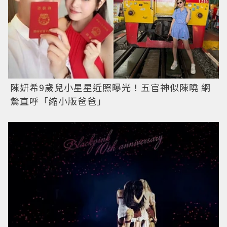
陳妍希9歲兒小星星近照曝光！五官神似陳曉 網
驚直呼「縮小版爸爸」