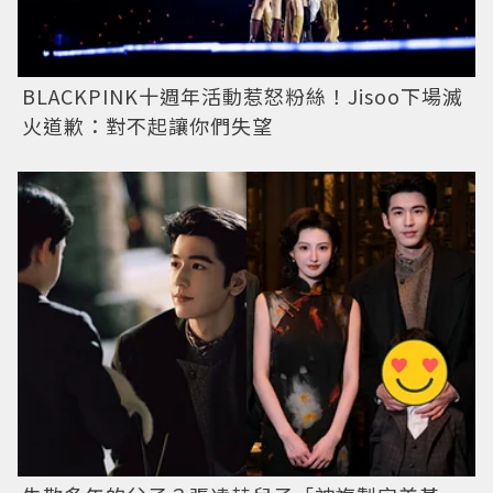
BLACKPINK十週年活動惹怒粉絲！Jisoo下場滅
火道歉：對不起讓你們失望