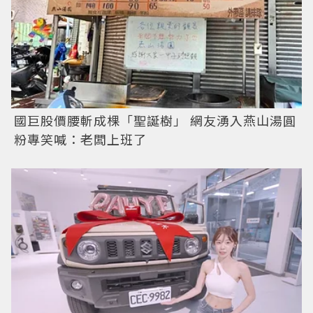
國巨股價腰斬成棵「聖誕樹」 網友湧入燕山湯圓
粉專笑喊：老闆上班了