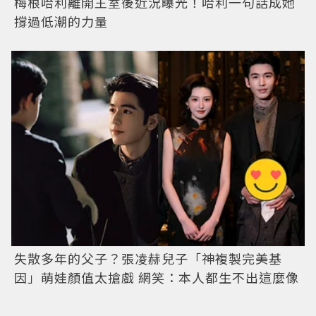
梅根哈利離開王室後近況曝光！哈利一句話成她
撐過低潮的力量
失散多年的父子？張凌赫兒子「神複製完美基
因」萌娃顏值太搶戲 網笑：本人都生不出這麼像