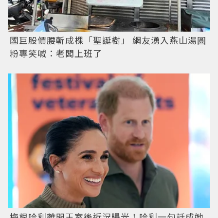
國巨股價腰斬成棵「聖誕樹」 網友湧入燕山湯圓
粉專笑喊：老闆上班了
梅根哈利離開王室後近況曝光！哈利一句話成她