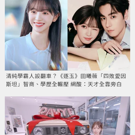
清純學霸人設翻車？《逐玉》田曦薇「四敗愛因
斯坦」智商、學歷全輾壓 網酸：天才全靠旁白