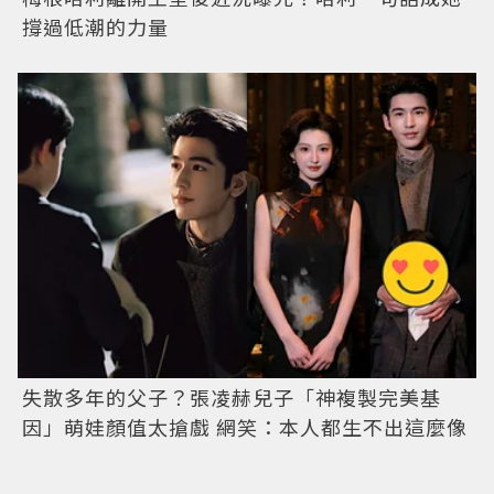
撐過低潮的力量
失散多年的父子？張凌赫兒子「神複製完美基
因」萌娃顏值太搶戲 網笑：本人都生不出這麼像