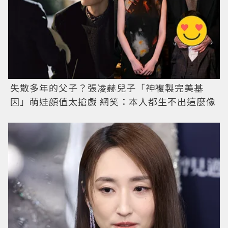
失散多年的父子？張凌赫兒子「神複製完美基
因」萌娃顏值太搶戲 網笑：本人都生不出這麼像