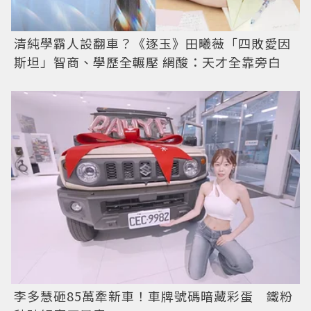
清純學霸人設翻車？《逐玉》田曦薇「四敗愛因
斯坦」智商、學歷全輾壓 網酸：天才全靠旁白
李多慧砸85萬牽新車！車牌號碼暗藏彩蛋 鐵粉