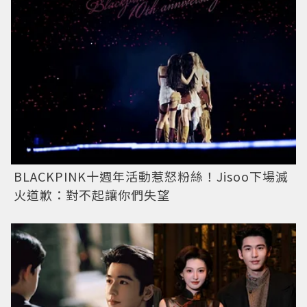
BLACKPINK十週年活動惹怒粉絲！Jisoo下場滅
火道歉：對不起讓你們失望