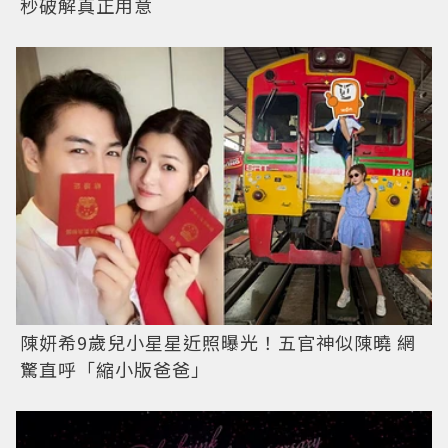
秒破解真正用意
陳妍希9歲兒小星星近照曝光！五官神似陳曉 網
驚直呼「縮小版爸爸」