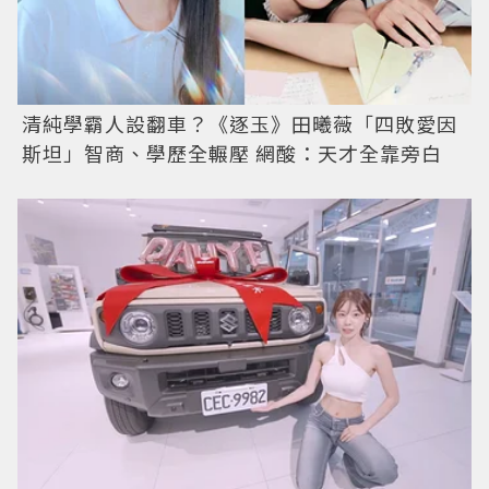
清純學霸人設翻車？《逐玉》田曦薇「四敗愛因
斯坦」智商、學歷全輾壓 網酸：天才全靠旁白