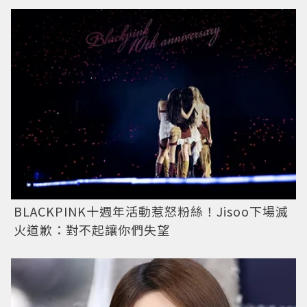
BLACKPINK十週年活動惹怒粉絲！Jisoo下場滅
火道歉：對不起讓你們失望