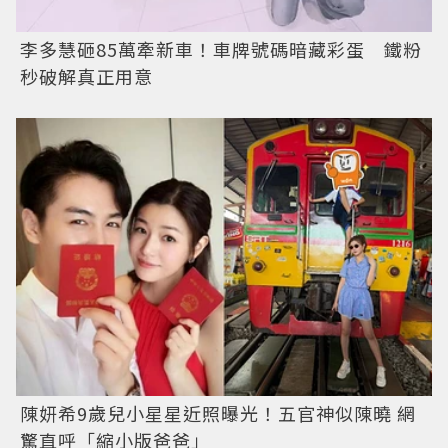
李多慧砸85萬牽新車！車牌號碼暗藏彩蛋 鐵粉
秒破解真正用意
陳妍希9歲兒小星星近照曝光！五官神似陳曉 網
驚直呼「縮小版爸爸」