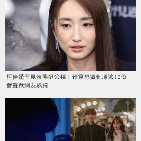
柯佳嬿罕見表態挺公視！預算恐遭刪凍逾10億
發聲掀網友熱議