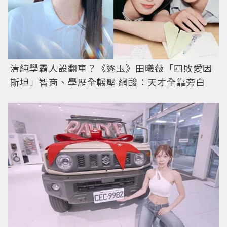
清純學霸人設翻車？《逐玉》田曦薇「四敗愛因
斯坦」智商、學歷全輾壓 網酸：天才全靠旁白