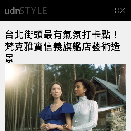
台北街頭最有氣氛打卡點！
梵克雅寶信義旗艦店藝術造
景