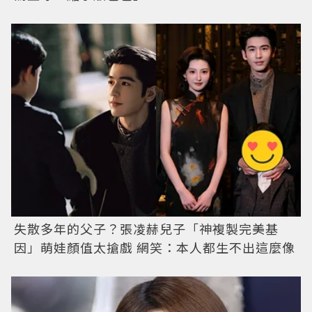
失散多年的父子？張凌赫兒子「神複製完美基
因」萌娃顏值太搶戲 網笑：本人都生不出這麼像