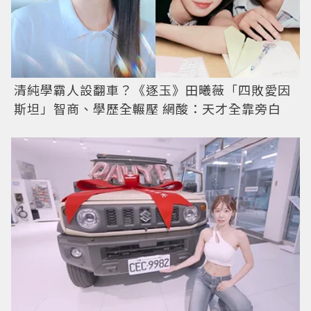
清純學霸人設翻車？《逐玉》田曦薇「四敗愛因
斯坦」智商、學歷全輾壓 網酸：天才全靠旁白