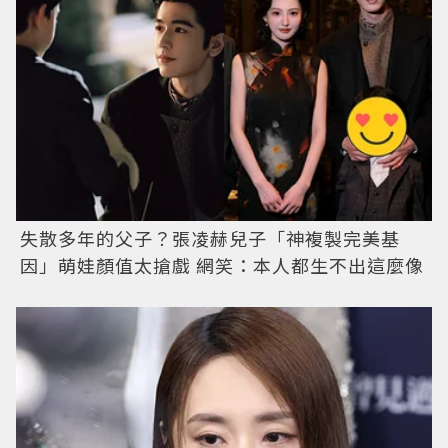
失散多年的父子？張凌赫兒子「神複製完美基
因」萌娃顏值太搶戲 網笑：本人都生不出這麼像