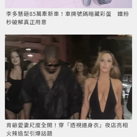
李多慧砸85萬牽新車！車牌號碼暗藏彩蛋 鐵粉
秒破解真正用意
肯爺愛妻尺度全開！穿「透視連身衣」夜店亮相
火辣造型引爆話題