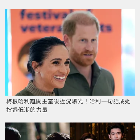
梅根哈利離開王室後近況曝光！哈利一句話成她
撐過低潮的力量