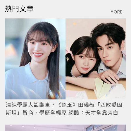
熱門文章
MORE
清純學霸人設翻車？《逐玉》田曦薇「四敗愛因
斯坦」智商、學歷全輾壓 網酸：天才全靠旁白