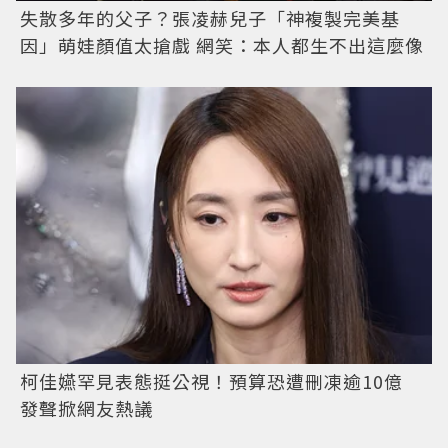
失散多年的父子？張凌赫兒子「神複製完美基
因」萌娃顏值太搶戲 網笑：本人都生不出這麼像
柯佳嬿罕見表態挺公視！預算恐遭刪凍逾10億
發聲掀網友熱議