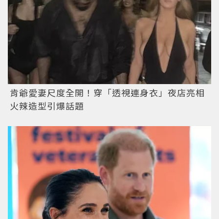
肯爺愛妻尺度全開！穿「透視連身衣」夜店亮相
火辣造型引爆話題