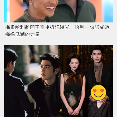
梅根哈利離開王室後近況曝光！哈利一句話成她
撐過低潮的力量