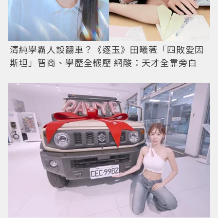
清純學霸人設翻車？《逐玉》田曦薇「四敗愛因
斯坦」智商、學歷全輾壓 網酸：天才全靠旁白