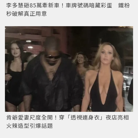
李多慧砸85萬牽新車！車牌號碼暗藏彩蛋 鐵粉
秒破解真正用意
肯爺愛妻尺度全開！穿「透視連身衣」夜店亮相
火辣造型引爆話題