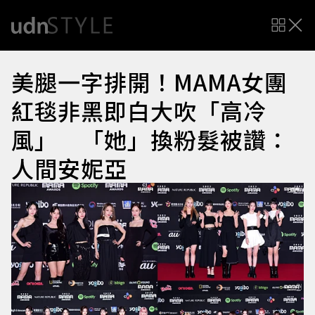
美腿一字排開！MAMA女團
紅毯非黑即白大吹「高冷
風」 「她」換粉髮被讚：
人間安妮亞