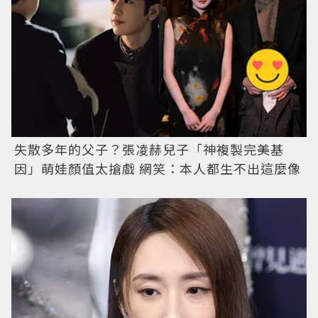
失散多年的父子？張凌赫兒子「神複製完美基
因」萌娃顏值太搶戲 網笑：本人都生不出這麼像