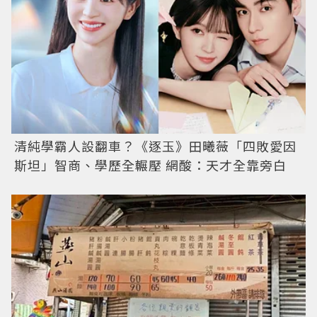
清純學霸人設翻車？《逐玉》田曦薇「四敗愛因
斯坦」智商、學歷全輾壓 網酸：天才全靠旁白