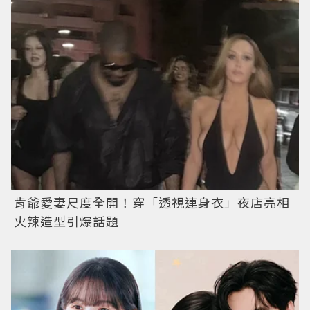
肯爺愛妻尺度全開！穿「透視連身衣」夜店亮相
火辣造型引爆話題