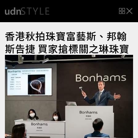
香港秋拍珠寶富藝斯、邦翰
斯告捷 買家搶標關之琳珠寶