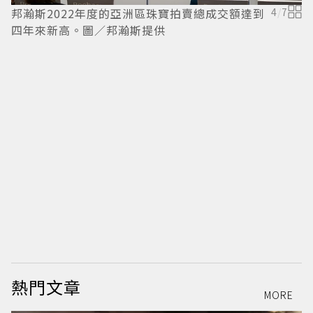
邦瀚斯2022年度的亞洲區珠寶拍賣總成交額達到
4
/
7
四年來新高。圖／邦瀚斯提供
富
無
1
熱門文章
MORE