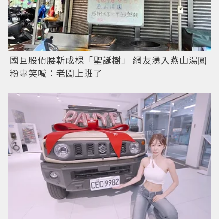
國巨股價腰斬成棵「聖誕樹」 網友湧入燕山湯圓
粉專笑喊：老闆上班了