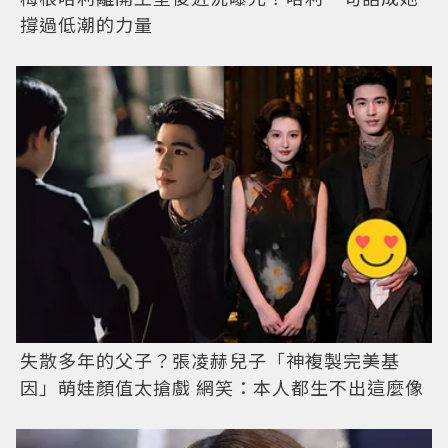
撐過低潮的力量
失散多年的父子？張凌赫兒子「神複製完美基
因」萌娃顏值太搶戲 網笑：本人都生不出這麼像