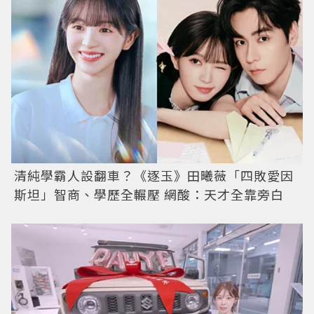
清純學霸人設翻車？《逐玉》田曦薇「四敗愛因
斯坦」智商、學歷全輾壓 網酸：天才全靠旁白