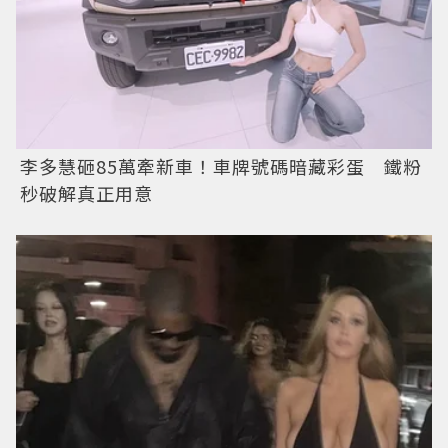
李多慧砸85萬牽新車！車牌號碼暗藏彩蛋 鐵粉
秒破解真正用意