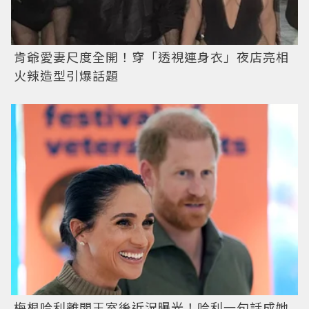
肯爺愛妻尺度全開！穿「透視連身衣」夜店亮相
火辣造型引爆話題
梅根哈利離開王室後近況曝光！哈利一句話成她