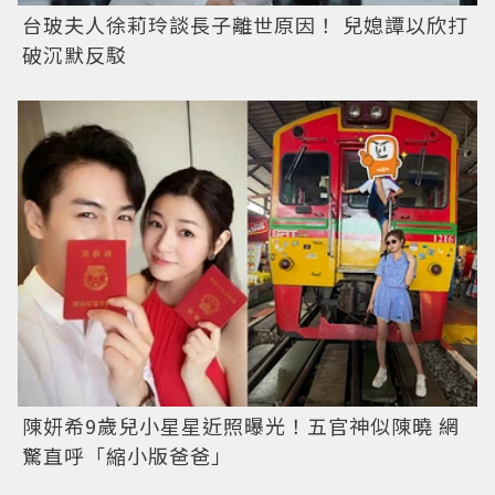
台玻夫人徐莉玲談長子離世原因！ 兒媳譚以欣打
破沉默反駁
陳妍希9歲兒小星星近照曝光！五官神似陳曉 網
驚直呼「縮小版爸爸」