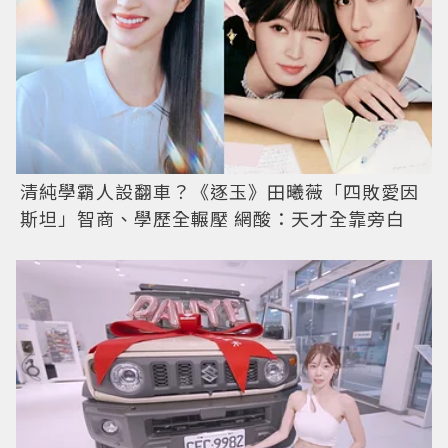
清純學霸人設翻車？《逐玉》田曦薇「四敗愛因
斯坦」智商、學歷全輾壓 網酸：天才全靠旁白