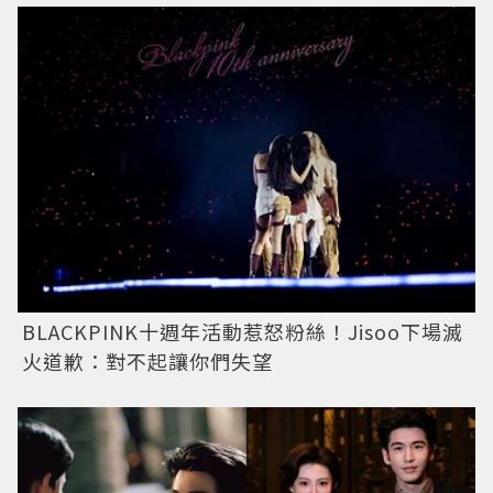
BLACKPINK十週年活動惹怒粉絲！Jisoo下場滅
火道歉：對不起讓你們失望