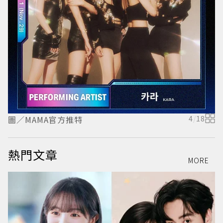
圖／MAMA官方推特
4
/
18
圖
熱門文章
MORE