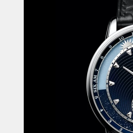
詩意
6
/
15