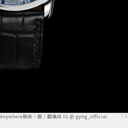
ere腕表。圖 / 翻攝自 IG @ gphg_official
7
/
1