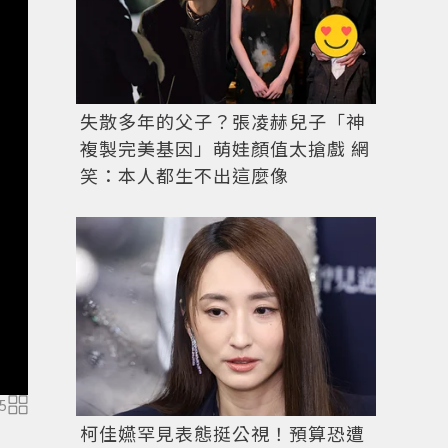
失散多年的父子？張凌赫兒子「神
複製完美基因」萌娃顏值太搶戲 網
笑：本人都生不出這麼像
5
梵克雅寶今年獲「最佳機械鐘」的Fontaine Aux Ois
工藝。圖 / Van Cleef & Arpels提供
柯佳嬿罕見表態挺公視！預算恐遭