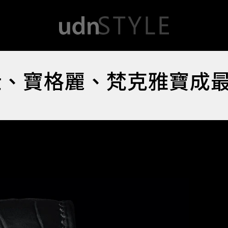
仕、寶格麗、梵克雅寶成