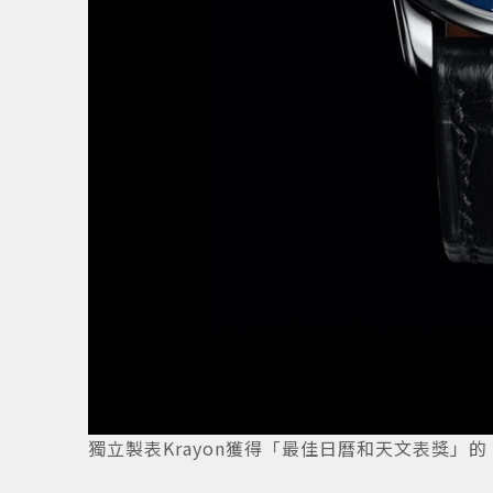
獨立製表Krayon獲得「最佳日曆和天文表獎」的 Anywh