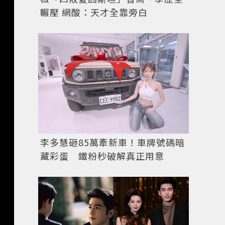
輾壓 網酸：天才全靠旁白
李多慧砸85萬牽新車！車牌號碼暗
藏彩蛋 鐵粉秒破解真正用意