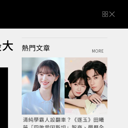
最大
熱門文章
MORE
清純學霸人設翻車？《逐玉》田曦
薇「四敗愛因斯坦」智商、學歷全