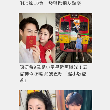
刪凍逾10億 發聲掀網友熱議
陳妍希9歲兒小星星近照曝光！五
官神似陳曉 網驚直呼「縮小版爸
爸」