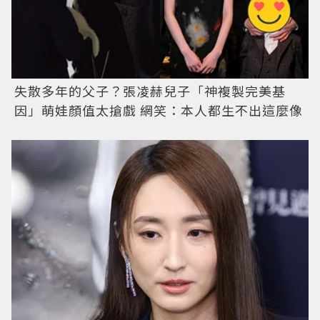
失散多年的父子？張凌赫兒子「神複製完美基
因」萌娃顏值太搶戲 網笑：本人都生不出這麼像