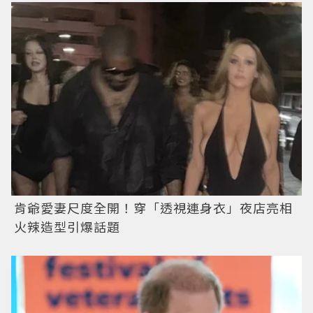
肯爺愛妻尺度全開！穿「透視連身衣」夜店亮相
火辣造型引爆話題