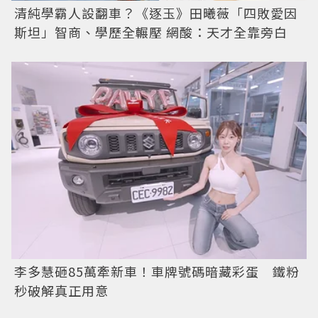
清純學霸人設翻車？《逐玉》田曦薇「四敗愛因
斯坦」智商、學歷全輾壓 網酸：天才全靠旁白
李多慧砸85萬牽新車！車牌號碼暗藏彩蛋 鐵粉
秒破解真正用意