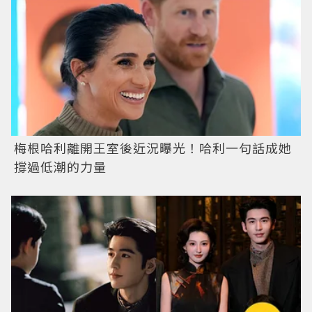
梅根哈利離開王室後近況曝光！哈利一句話成她
撐過低潮的力量