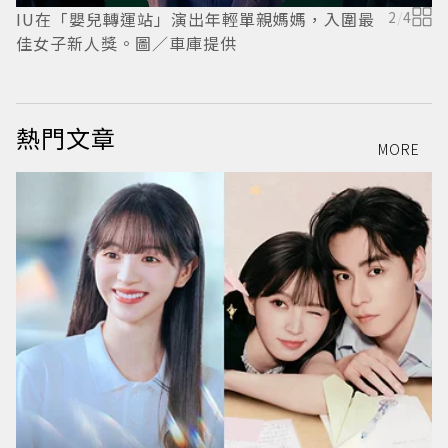
IU在「嬰兒轉運站」演出年輕單親媽媽，入圍最
2
/
4
佳女子新人獎。圖／車庫提供
熱門文章
MORE