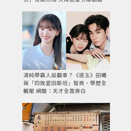
清純學霸人設翻車？《逐玉》田曦
薇「四敗愛因斯坦」智商、學歷全
輾壓 網酸：天才全靠旁白