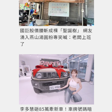
國巨股價腰斬成棵「聖誕樹」 網友
湧入燕山湯圓粉專笑喊：老闆上班
了
李多慧砸85萬牽新車！車牌號碼暗