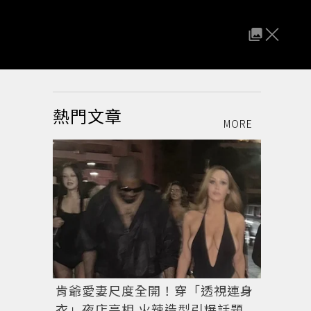
熱門文章
MORE
肯爺愛妻尺度全開！穿「透視連身
衣」夜店亮相 火辣造型引爆話題