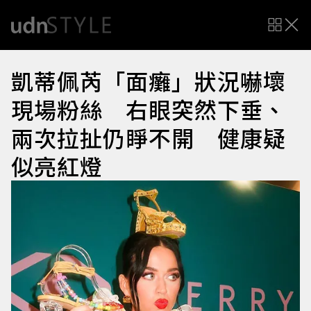
凱蒂佩芮「面癱」狀況嚇壞
現場粉絲 右眼突然下垂、
兩次拉扯仍睜不開 健康疑
似亮紅燈