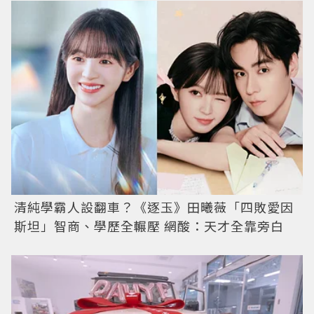
清純學霸人設翻車？《逐玉》田曦薇「四敗愛因
斯坦」智商、學歷全輾壓 網酸：天才全靠旁白