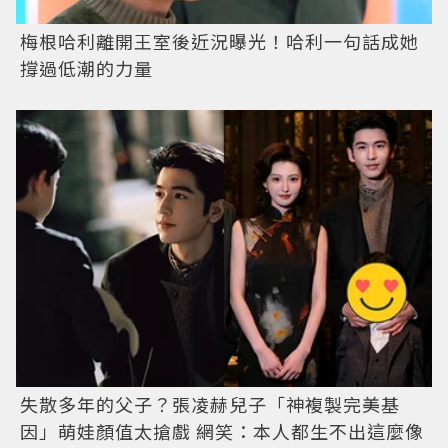
梅根哈利離開王室後近況曝光！哈利一句話成她
撐過低潮的力量
失散多年的父子？張凌赫兒子「神複製完美基
因」萌娃顏值太搶戲 網笑：本人都生不出這麼像