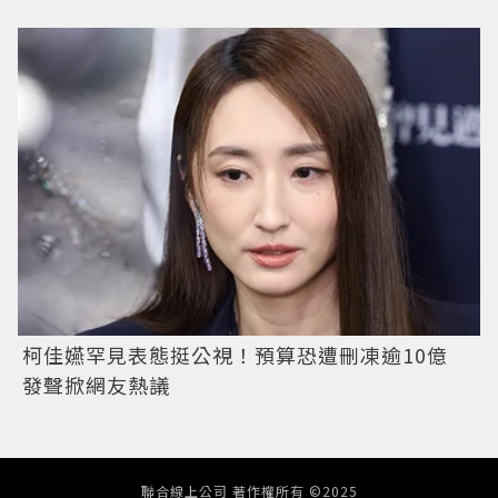
柯佳嬿罕見表態挺公視！預算恐遭刪凍逾10億
發聲掀網友熱議
聯合線上公司 著作權所有 ©2025