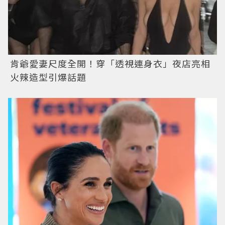
肯爺愛妻尺度全開！穿「透視連身衣」夜店亮相
火辣造型引爆話題