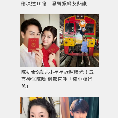
刪凍逾10億 發聲掀網友熱議
陳妍希9歲兒小星星近照曝光！五
官神似陳曉 網驚直呼「縮小版爸
爸」