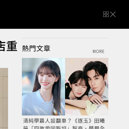
賣店重
熱門文章
MORE
清純學霸人設翻車？《逐玉》田曦
薇「四敗愛因斯坦」智商、學歷全