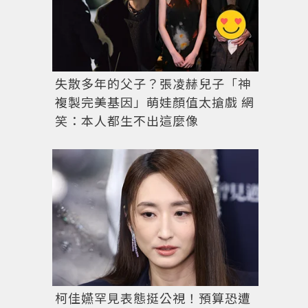
失散多年的父子？張凌赫兒子「神
複製完美基因」萌娃顏值太搶戲 網
笑：本人都生不出這麼像
柯佳嬿罕見表態挺公視！預算恐遭