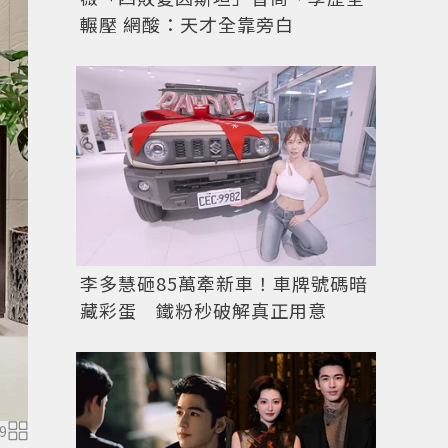
輾壓 網酸：天才全靠旁白
李多慧砸85萬牽新車！車牌號碼暗
藏彩蛋 鐵粉秒破解真正用意
方形扭結編織羊皮瑜珈收納袋，26萬5300元。圖 / Botteg
9