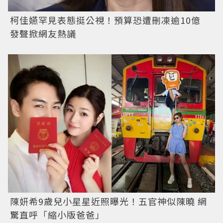
柯佳嬿罕見表態挺公視！預算恐遭刪凍逾10億
發聲掀網友熱議
陳妍希9歲兒小星星近照曝光！五官神似陳曉 網
驚直呼「縮小版爸爸」