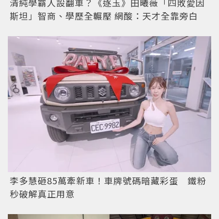
清純學霸人設翻車？《逐玉》田曦薇「四敗愛因
斯坦」智商、學歷全輾壓 網酸：天才全靠旁白
李多慧砸85萬牽新車！車牌號碼暗藏彩蛋 鐵粉
秒破解真正用意