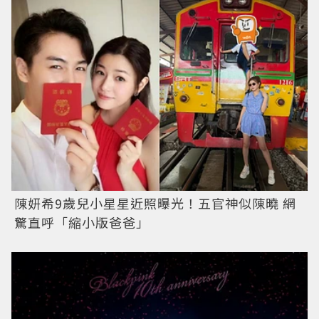
陳妍希9歲兒小星星近照曝光！五官神似陳曉 網
驚直呼「縮小版爸爸」