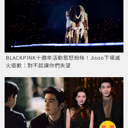
BLACKPINK十週年活動惹怒粉絲！Jisoo下場滅
火道歉：對不起讓你們失望