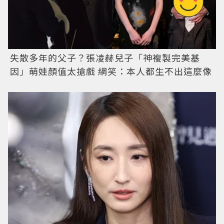
失散多年的父子？張凌赫兒子「神複製完美基
因」萌娃顏值太搶戲 網笑：本人都生不出這麼像