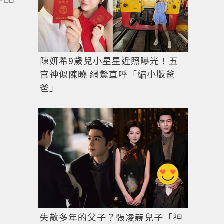
RICHARD MILLE推出四款RM 07-01 Interga
河絕景。圖 / RICHARD MILLE提供
陳妍希9歲兒小星星近照曝光！五
官神似陳曉 網驚直呼「縮小版爸
爸」
失散多年的父子？張凌赫兒子「神