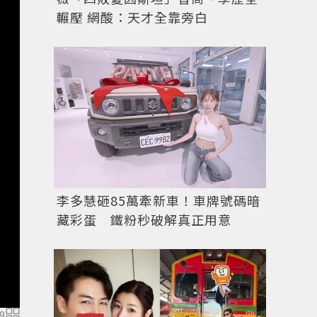
輾壓 網酸：天才全靠旁白
李多慧砸85萬牽新車！車牌號碼暗
藏彩蛋 鐵粉秒破解真正用意
9