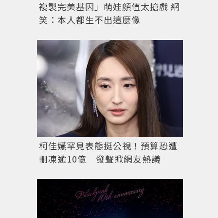
複製完美基因」萌娃顏值太搶戲 網
笑：本人都生不出這麼像
柯佳嬿罕見表態挺公視！預算恐遭
刪凍逾10億 發聲掀網友熱議