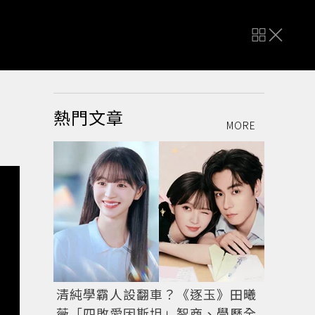
熱門文章
MORE
清純學霸人設翻車？《逐玉》田曦
薇「四敗愛因斯坦」智商、學歷全