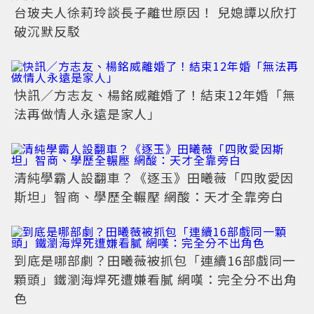
台玻夫人徐莉玲談長子離世原因！ 兒媳譚以欣打
破沉默反駁
快訊／方志友、楊銘威離婚了！結束12年婚「無
法再做情人永遠是家人」
清純學霸人設翻車？《逐玉》田曦薇「四敗愛因
斯坦」智商、學歷全輾壓 網酸：天才全靠旁白
到底是哪部劇？田曦薇被抓包「連續16部戲同一
顆頭」鐵瀏海焊死遭嫌看膩 網嘆：完全分不出角
色