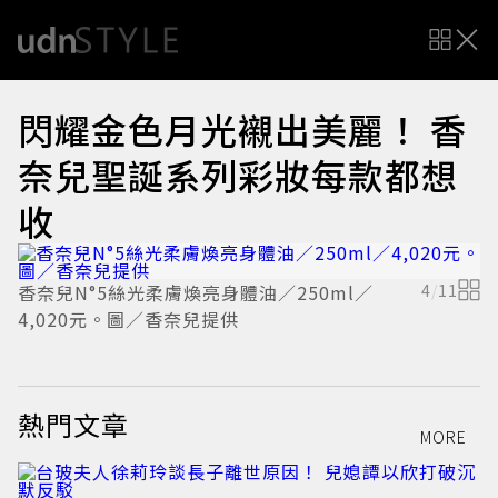
閃耀金色月光襯出美麗！ 香
奈兒聖誕系列彩妝每款都想
收
香奈兒N°5絲光柔膚煥亮身體油／250ml／
4
/
11
香
4,020元。圖／香奈兒提供
熱門文章
MORE