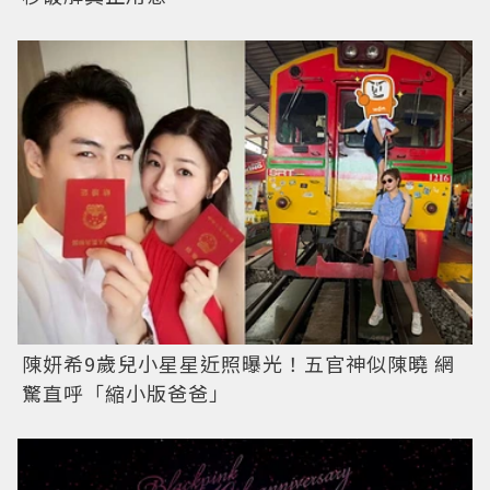
陳妍希9歲兒小星星近照曝光！五官神似陳曉 網
驚直呼「縮小版爸爸」