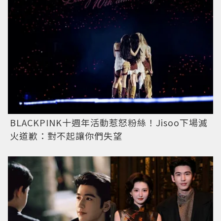
BLACKPINK十週年活動惹怒粉絲！Jisoo下場滅
火道歉：對不起讓你們失望