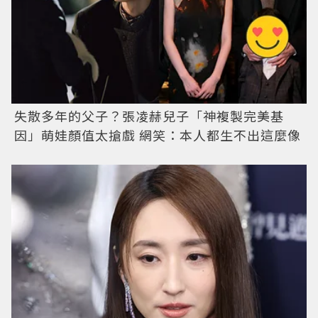
失散多年的父子？張凌赫兒子「神複製完美基
因」萌娃顏值太搶戲 網笑：本人都生不出這麼像