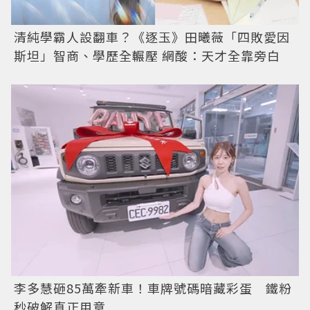
清純學霸人設翻車？《逐玉》田曦薇「四敗愛因
斯坦」智商、學歷全輾壓 網酸：天才全靠旁白
李多慧砸85萬牽新車！車牌號碼暗藏彩蛋 鐵粉
秒破解真正用意