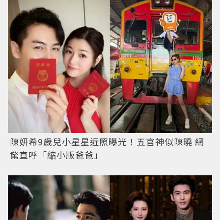
陳妍希9歲兒小星星近照曝光！五官神似陳曉 網
驚直呼「縮小版爸爸」