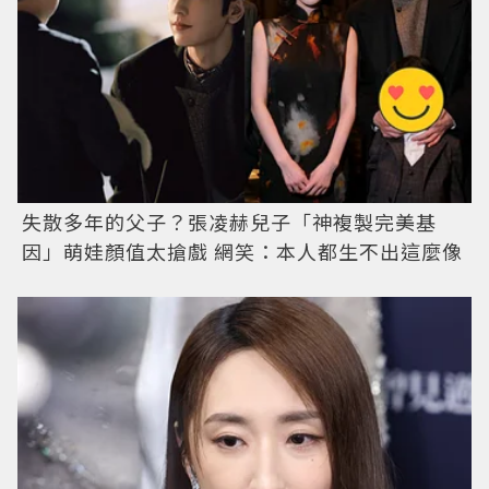
失散多年的父子？張凌赫兒子「神複製完美基
因」萌娃顏值太搶戲 網笑：本人都生不出這麼像