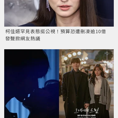
柯佳嬿罕見表態挺公視！預算恐遭刪凍逾10億
發聲掀網友熱議