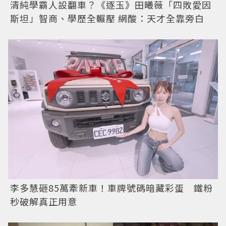
清純學霸人設翻車？《逐玉》田曦薇「四敗愛因
斯坦」智商、學歷全輾壓 網酸：天才全靠旁白
李多慧砸85萬牽新車！車牌號碼暗藏彩蛋 鐵粉
秒破解真正用意