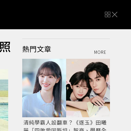
照
熱門文章
MORE
清純學霸人設翻車？《逐玉》田曦
薇「四敗愛因斯坦」智商、學歷全