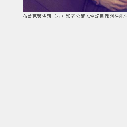
布蕾克萊佛莉（左）和老公萊恩雷諾斯都期待能生
5
/
5