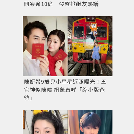
刪凍逾10億 發聲掀網友熱議
陳妍希9歲兒小星星近照曝光！五
官神似陳曉 網驚直呼「縮小版爸
爸」