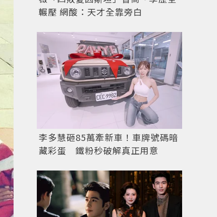
輾壓 網酸：天才全靠旁白
李多慧砸85萬牽新車！車牌號碼暗
藏彩蛋 鐵粉秒破解真正用意