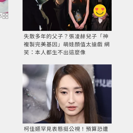
5
失散多年的父子？張凌赫兒子「神
複製完美基因」萌娃顏值太搶戲 網
笑：本人都生不出這麼像
布蕾克萊佛莉已經懷孕，即將第4度當媽。圖／摘自IG
柯佳嬿罕見表態挺公視！預算恐遭