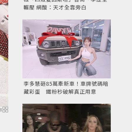
輾壓 網酸：天才全靠旁白
李多慧砸85萬牽新車！車牌號碼暗
藏彩蛋 鐵粉秒破解真正用意
8
專業運動品牌UNDER ARMOUR發表兼具機能科技與潮流
跑大使」，並分享他的慢跑心得。圖／UNDER ARMOU