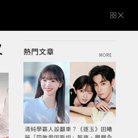
又
熱門文章
MORE
清純學霸人設翻車？《逐玉》田曦
薇「四敗愛因斯坦」智商、學歷全