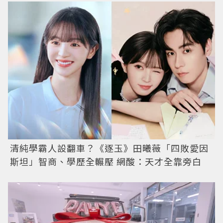
清純學霸人設翻車？《逐玉》田曦薇「四敗愛因
斯坦」智商、學歷全輾壓 網酸：天才全靠旁白