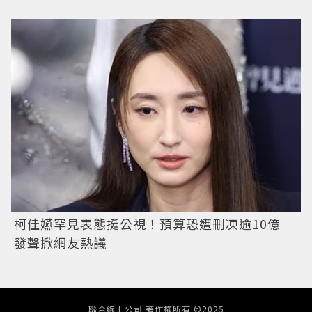
柯佳嬿罕見表態挺公視！預算恐遭刪凍逾10億
發聲掀網友熱議
聯合線上公司 著作權所有 ©2025