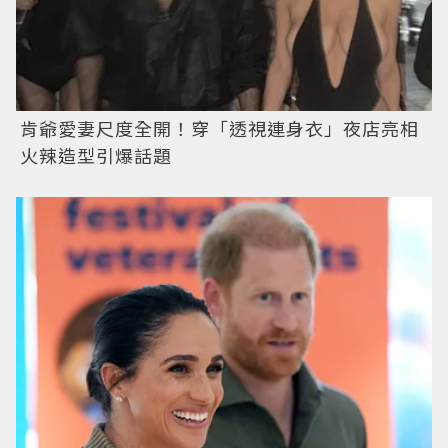
肯爺愛妻尺度全開！穿「透視連身衣」夜店亮相
火辣造型引爆話題