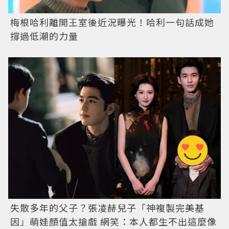
梅根哈利離開王室後近況曝光！哈利一句話成她
撐過低潮的力量
失散多年的父子？張凌赫兒子「神複製完美基
因」萌娃顏值太搶戲 網笑：本人都生不出這麼像