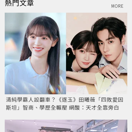
熱門文章
MORE
清純學霸人設翻車？《逐玉》田曦薇「四敗愛因
斯坦」智商、學歷全輾壓 網酸：天才全靠旁白