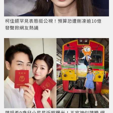
柯佳嬿罕見表態挺公視！預算恐遭刪凍逾10億
發聲掀網友熱議
陳妍希9歲兒小星星近照曝光！五官神似陳曉 網