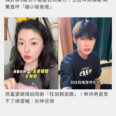
驚直呼「縮小版爸爸」
陸富婆砸錢拍短劇「狂加親密戲」！鮮肉男星受
不了絕望喊：別伸舌頭