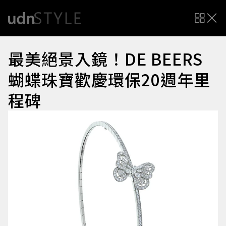
最美絕景入鏡！DE BEERS
蝴蝶珠寶歡慶環保20週年里
程碑