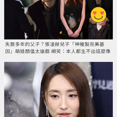
失散多年的父子？張凌赫兒子「神複製完美基
因」萌娃顏值太搶戲 網笑：本人都生不出這麼像