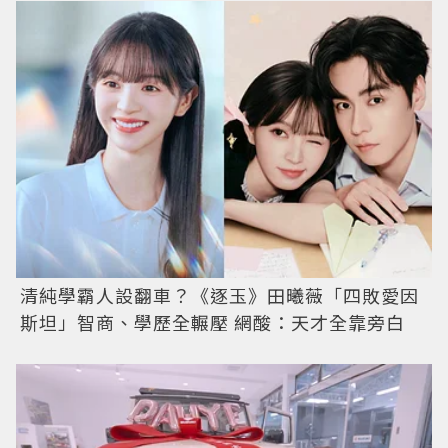
清純學霸人設翻車？《逐玉》田曦薇「四敗愛因
斯坦」智商、學歷全輾壓 網酸：天才全靠旁白