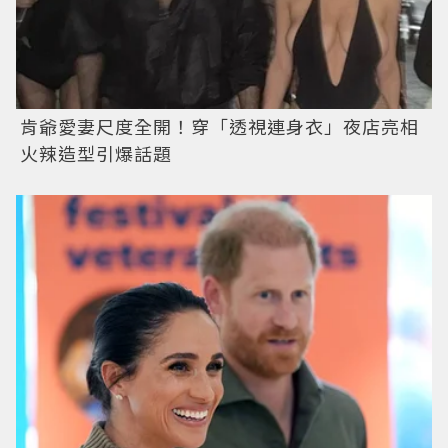
肯爺愛妻尺度全開！穿「透視連身衣」夜店亮相
火辣造型引爆話題