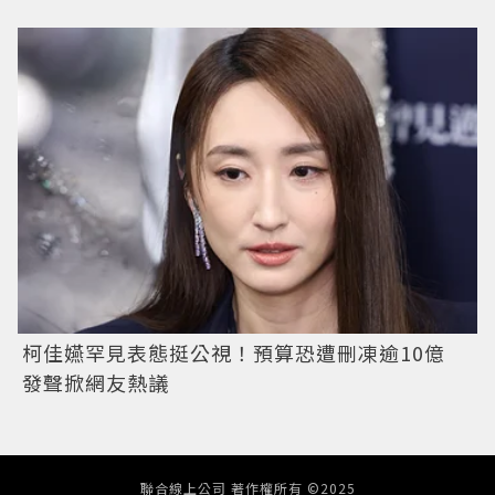
柯佳嬿罕見表態挺公視！預算恐遭刪凍逾10億
發聲掀網友熱議
聯合線上公司 著作權所有 ©2025