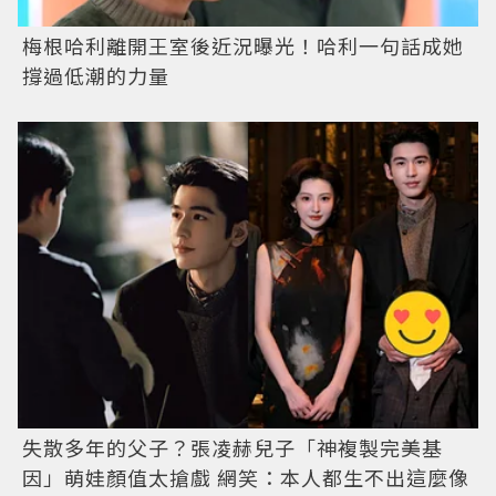
梅根哈利離開王室後近況曝光！哈利一句話成她
撐過低潮的力量
失散多年的父子？張凌赫兒子「神複製完美基
因」萌娃顏值太搶戲 網笑：本人都生不出這麼像