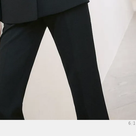
6
/
1