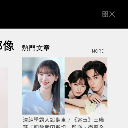
都像
熱門文章
MORE
清純學霸人設翻車？《逐玉》田曦
薇「四敗愛因斯坦」智商、學歷全