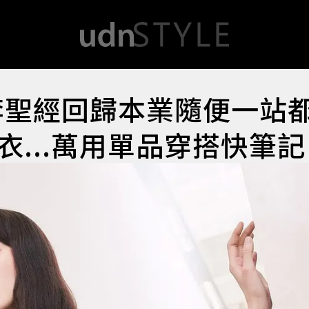
李聖經回歸本業隨便一站
...萬用單品穿搭快筆記