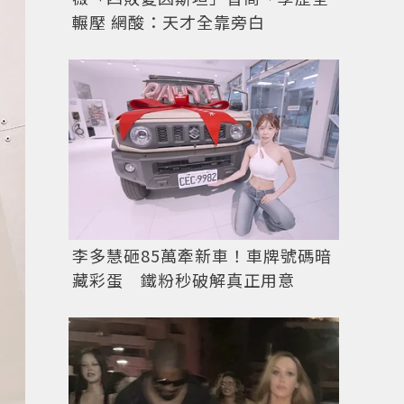
輾壓 網酸：天才全靠旁白
李多慧砸85萬牽新車！車牌號碼暗
藏彩蛋 鐵粉秒破解真正用意