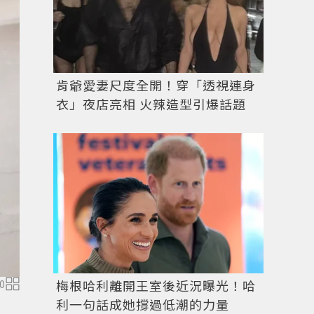
肯爺愛妻尺度全開！穿「透視連身
衣」夜店亮相 火辣造型引爆話題
梅根哈利離開王室後近況曝光！哈
0
圖／擷自
instagram
利一句話成她撐過低潮的力量