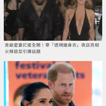
肯爺愛妻尺度全開！穿「透視連身衣」夜店亮相
火辣造型引爆話題