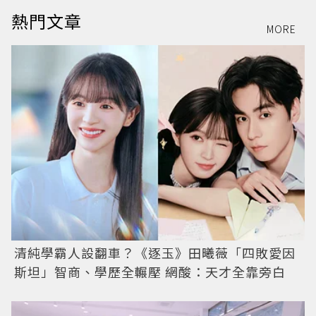
熱門文章
MORE
清純學霸人設翻車？《逐玉》田曦薇「四敗愛因
斯坦」智商、學歷全輾壓 網酸：天才全靠旁白