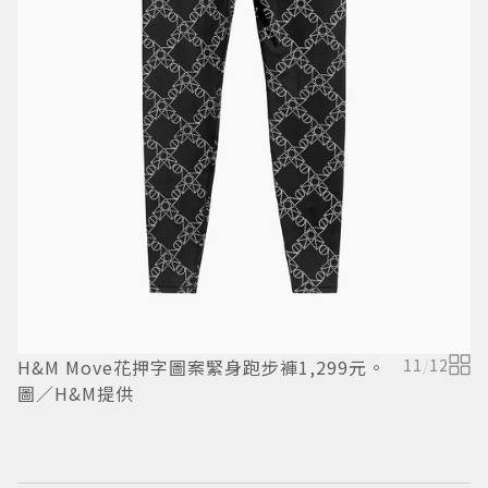
H&M Move花押字圖案緊身跑步褲1,299元。
11
/
12
H
圖／H&M提供
H