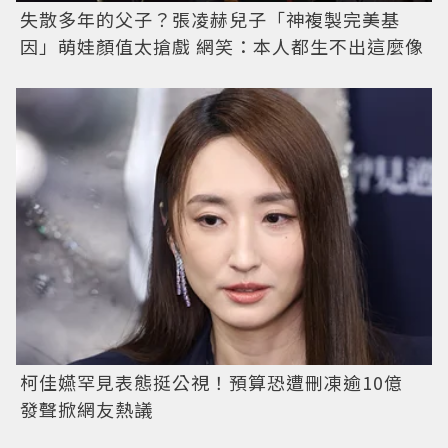
失散多年的父子？張凌赫兒子「神複製完美基
因」萌娃顏值太搶戲 網笑：本人都生不出這麼像
柯佳嬿罕見表態挺公視！預算恐遭刪凍逾10億
發聲掀網友熱議