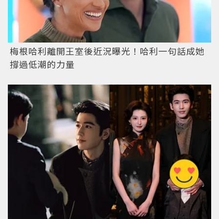
梅根哈利離開王室後近況曝光！哈利一句話成她
撐過低潮的力量