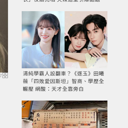
清純學霸人設翻車？《逐玉》田曦
7
圖／擷自 Beats
instagram
薇「四敗愛因斯坦」智商、學歷全
輾壓 網酸：天才全靠旁白