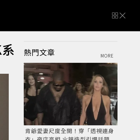
K系
熱門文章
MORE
肯爺愛妻尺度全開！穿「透視連身
衣」夜店亮相 火辣造型引爆話題