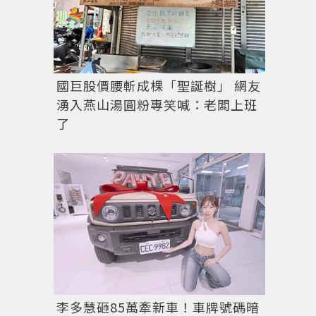
國巨股價腰斬成棵「聖誕樹」 網友
湧入燕山湯圓粉專笑喊：老闆上班
了
李多慧砸85萬牽新車！車牌號碼暗