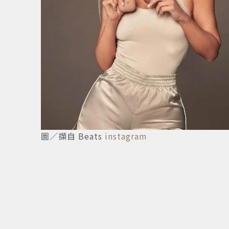
圖／擷自 Beats
instagram
7
/
7