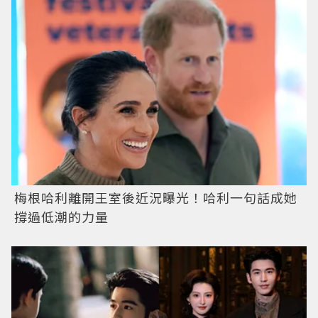
梅根哈利離開王室後近況曝光！哈利一句話成她
撐過低潮的力量