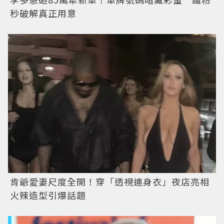
秒破解真正用意
肯爺愛妻尺度全開！穿「透視連身衣」夜店亮相
火辣造型引爆話題