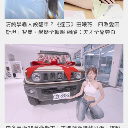
清純學霸人設翻車？《逐玉》田曦薇「四敗愛因
斯坦」智商、學歷全輾壓 網酸：天才全靠旁白
李多慧砸85萬牽新車！車牌號碼暗藏彩蛋 鐵粉