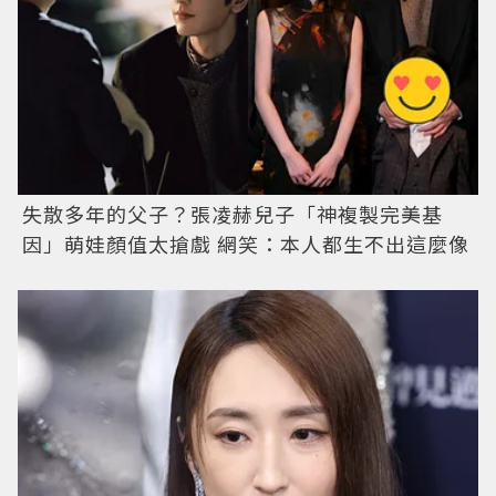
失散多年的父子？張凌赫兒子「神複製完美基
因」萌娃顏值太搶戲 網笑：本人都生不出這麼像