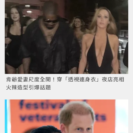
肯爺愛妻尺度全開！穿「透視連身衣」夜店亮相
火辣造型引爆話題