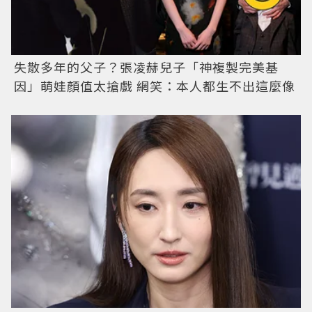
失散多年的父子？張凌赫兒子「神複製完美基
因」萌娃顏值太搶戲 網笑：本人都生不出這麼像