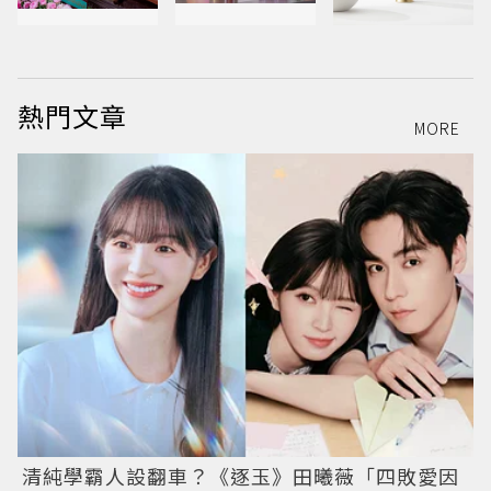
熱門文章
MORE
清純學霸人設翻車？《逐玉》田曦薇「四敗愛因