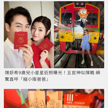
陳妍希9歲兒小星星近照曝光！五官神似陳曉 網
驚直呼「縮小版爸爸」