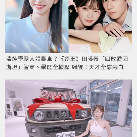
清純學霸人設翻車？《逐玉》田曦薇「四敗愛因
斯坦」智商、學歷全輾壓 網酸：天才全靠旁白