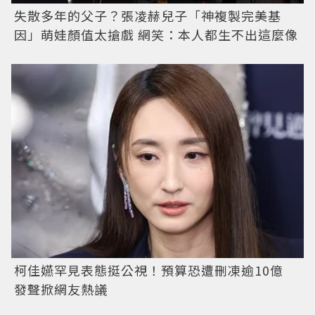
失散多年的父子？張凌赫兒子「神複製完美基
因」萌娃顏值太搶戲 網笑：本人都生不出這麼像
柯佳嬿罕見表態挺公視！預算恐遭刪凍逾10億
發聲掀網友熱議