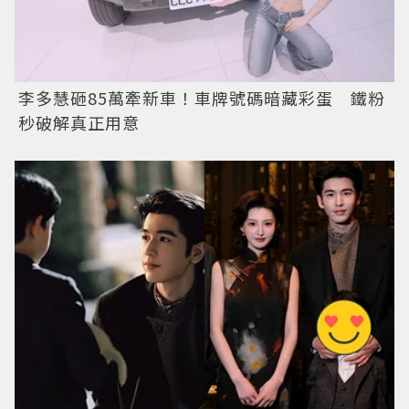
李多慧砸85萬牽新車！車牌號碼暗藏彩蛋 鐵粉
秒破解真正用意