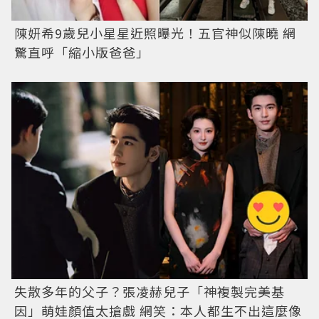
陳妍希9歲兒小星星近照曝光！五官神似陳曉 網
驚直呼「縮小版爸爸」
失散多年的父子？張凌赫兒子「神複製完美基
因」萌娃顏值太搶戲 網笑：本人都生不出這麼像