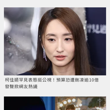
柯佳嬿罕見表態挺公視！預算恐遭刪凍逾10億
發聲掀網友熱議