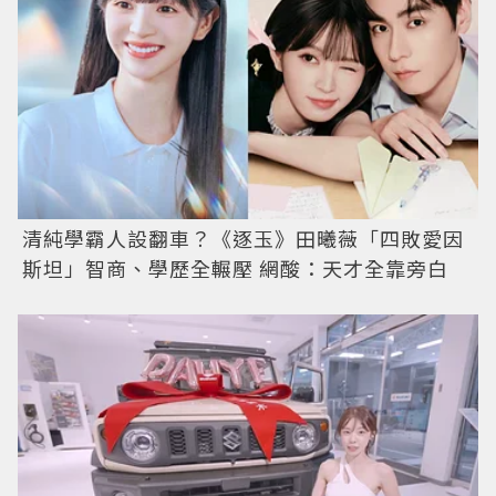
清純學霸人設翻車？《逐玉》田曦薇「四敗愛因
斯坦」智商、學歷全輾壓 網酸：天才全靠旁白