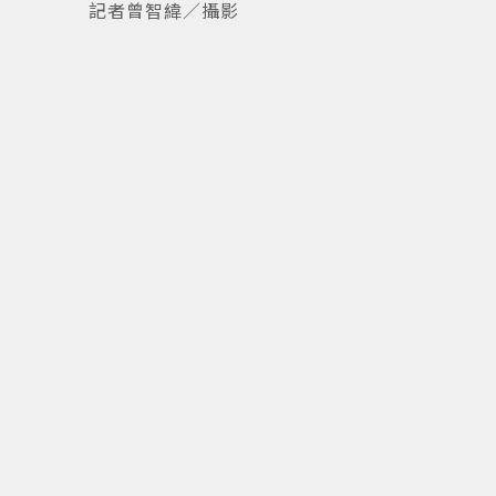
記者曾智緯／攝影
7
/
7