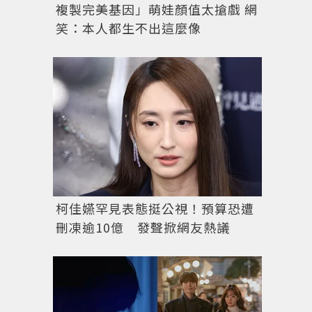
複製完美基因」萌娃顏值太搶戲 網
笑：本人都生不出這麼像
出席體驗RIMOWA新品的林哲熹最愛檸檬黃行李箱，還
柯佳嬿罕見表態挺公視！預算恐遭
刪凍逾10億 發聲掀網友熱議