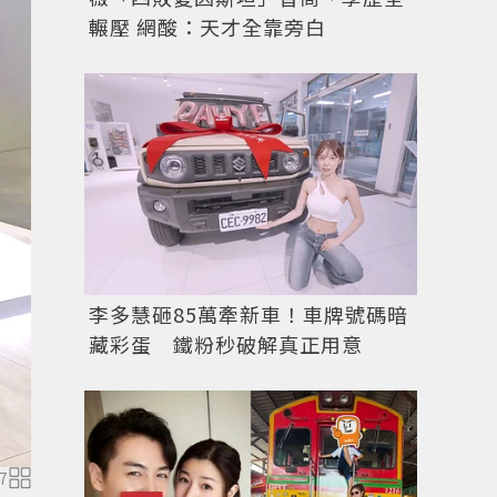
輾壓 網酸：天才全靠旁白
李多慧砸85萬牽新車！車牌號碼暗
藏彩蛋 鐵粉秒破解真正用意
7