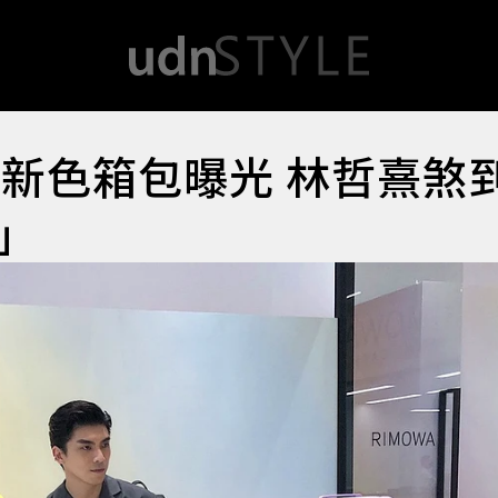
定新色箱包曝光 林哲熹煞
」