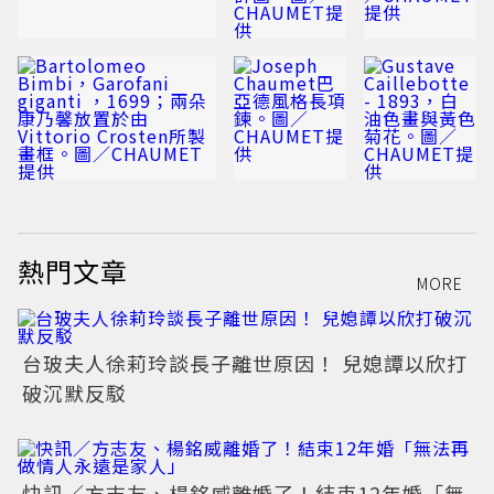
熱門文章
MORE
台玻夫人徐莉玲談長子離世原因！ 兒媳譚以欣打
破沉默反駁
快訊／方志友、楊銘威離婚了！結束12年婚「無