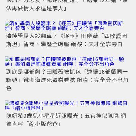
法再做情人永遠是家人」
清純學霸人設翻車？《逐玉》田曦薇「四敗愛因
斯坦」智商、學歷全輾壓 網酸：天才全靠旁白
到底是哪部劇？田曦薇被抓包「連續16部戲同一
顆頭」鐵瀏海焊死遭嫌看膩 網嘆：完全分不出角
色
陳妍希9歲兒小星星近照曝光！五官神似陳曉 網
驚直呼「縮小版爸爸」