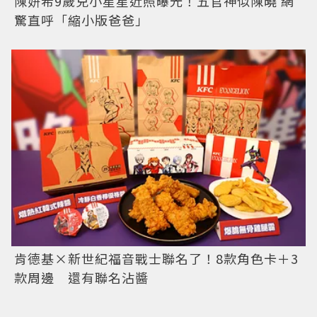
陳妍希9歲兒小星星近照曝光！五官神似陳曉 網
驚直呼「縮小版爸爸」
肯德基×新世紀福音戰士聯名了！8款角色卡＋3
款周邊 還有聯名沾醬