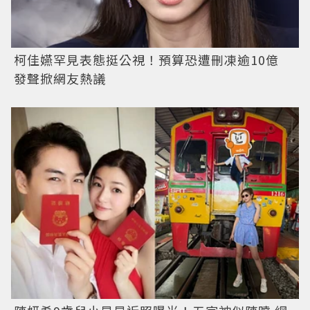
柯佳嬿罕見表態挺公視！預算恐遭刪凍逾10億
發聲掀網友熱議