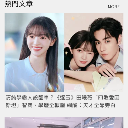
熱門文章
MORE
清純學霸人設翻車？《逐玉》田曦薇「四敗愛因
斯坦」智商、學歷全輾壓 網酸：天才全靠旁白