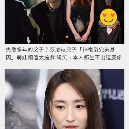
失散多年的父子？張凌赫兒子「神複製完美基
因」萌娃顏值太搶戲 網笑：本人都生不出這麼像