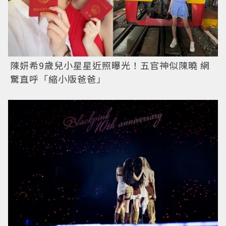
陳妍希9歲兒小星星近照曝光！五官神似陳曉 網
驚直呼「縮小版爸爸」