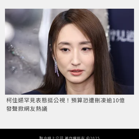
柯佳嬿罕見表態挺公視！預算恐遭刪凍逾10億
發聲掀網友熱議
聯合線上公司 著作權所有 ©2025