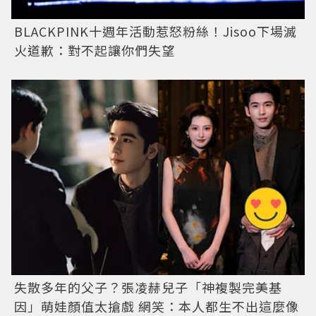
BLACKPINK十週年活動惹怒粉絲！Jisoo下場滅
火道歉：對不起讓你們失望
失散多年的父子？張凌赫兒子「神複製完美基
因」萌娃顏值太搶戲 網笑：本人都生不出這麼像