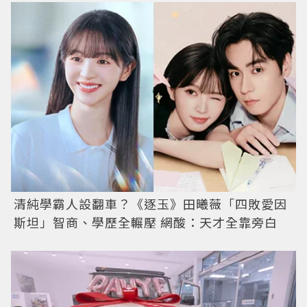
清純學霸人設翻車？《逐玉》田曦薇「四敗愛因
斯坦」智商、學歷全輾壓 網酸：天才全靠旁白