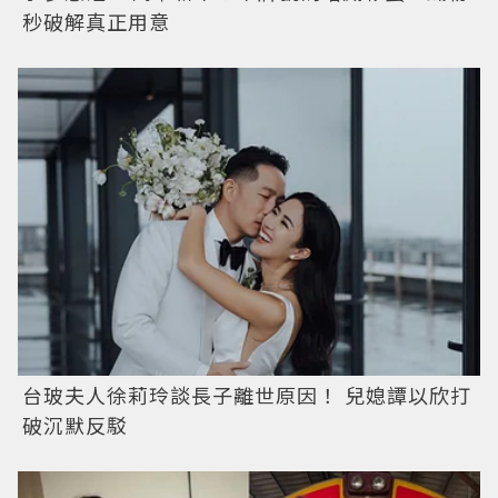
秒破解真正用意
台玻夫人徐莉玲談長子離世原因！ 兒媳譚以欣打
破沉默反駁