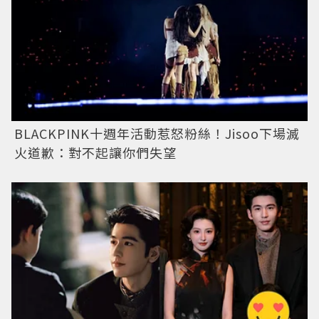
BLACKPINK十週年活動惹怒粉絲！Jisoo下場滅
火道歉：對不起讓你們失望