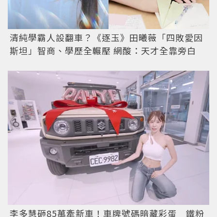
清純學霸人設翻車？《逐玉》田曦薇「四敗愛因
斯坦」智商、學歷全輾壓 網酸：天才全靠旁白
李多慧砸85萬牽新車！車牌號碼暗藏彩蛋 鐵粉