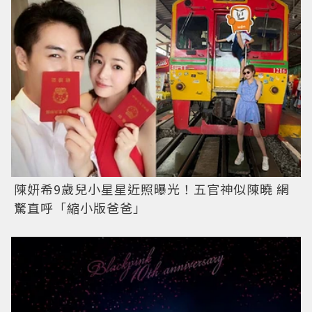
陳妍希9歲兒小星星近照曝光！五官神似陳曉 網
驚直呼「縮小版爸爸」