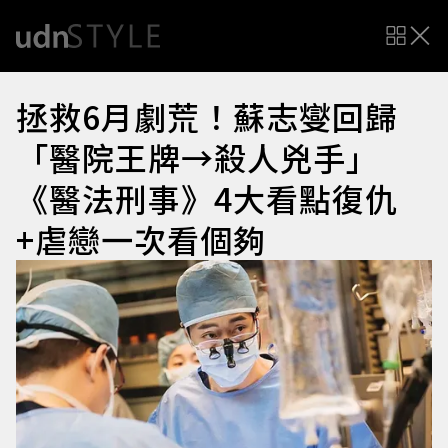
拯救6月劇荒！蘇志燮回歸
「醫院王牌→殺人兇手」
《醫法刑事》4大看點復仇
+虐戀一次看個夠