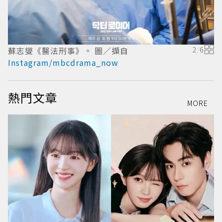
蘇志燮《醫法刑事》。 圖／擷自
2
/
6
Instagram/mbcdrama_now
I
熱門文章
MORE